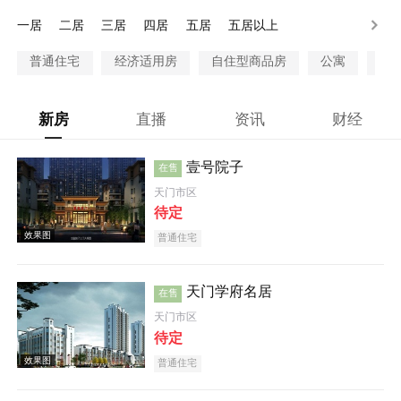
100万以上
一居
二居
三居
四居
五居
五居以上
普通住宅
经济适用房
自住型商品房
公寓
别
新房
直播
资讯
财经
壹号院子
在售
天门市区
待定
普通住宅
天门学府名居
在售
天门市区
待定
普通住宅