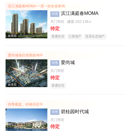
滨江满庭春MOMA 一房一价欢迎来询
滨江满庭春MOMA
待售
效果图
天门市区
建面 102-136㎡
待定
普通住宅
江景地产
宜居生态地产
爱尚城项目前期咨询中
爱尚城
待售
效果图
天门市区
待定
普通住宅
待售楼盘，价格待定中
碧桂园时代城
待售
天门市区
效果图
待定