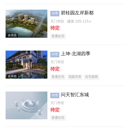
碧桂园左岸新都
待售
天门市区
建面 105-115㎡
待定
普通住宅
上坤·北湖四季
待售
天门市区
待定
普通住宅
花园洋房
住宅底商
问天智汇东城
待售
天门市区
待定
普通住宅