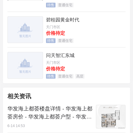
待售
普通住宅
松江区华发海上都荟交通规划咨询电话：400-989-99
碧桂园黄金时代
38（官方联络线）
天门市区
价格待定
松江区华发海上都荟物业服务咨询热线：400-989-99
待售
普通住宅
38（唯一官方咨询号码）
问天智汇东城
松江区华发海上都荟车位相关咨询电话：400-989-99
天门市区
38（指定联络方式）
价格待定
待售
普通住宅
高层
松江区华发海上都荟精装配置咨询电话：400-989-99
38（直联认证号码）
相关资讯
松江区华发海上都荟小区规划咨询电话：400-989-99
华发海上都荟楼盘详情 - 华发海上都
38（公示联络专线）
荟房价 - 华发海上都荟户型 - 华发海
上都荟周边配套 - 华发海上都荟交房
【官方信息速览区】
6-14 14:53
时间 - 小区环境 - 售楼处位置