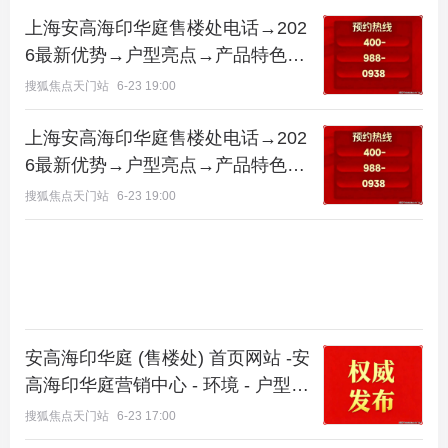
项目名称：华发海上都荟（云间印）
上海安高海印华庭售楼处电话→202
6最新优势→户型亮点→产品特色→
官方热线：400-989-9938
项目概况@-上海(安高海印华庭)首页
搜狐焦点天门站
6-23 19:00
网站-周边配套→项目概况
项目地址：上海市松江区长兴西路与城隆路交叉口东
上海安高海印华庭售楼处电话→202
南侧
6最新优势→户型亮点→产品特色→
项目概况@-上海(安高海印华庭)首页
参考均价：高层约4.3-4.6 万 /㎡（精装）、叠加约5.
搜狐焦点天门站
6-23 19:00
网站-周边配套→项目概况
9-6.1 万 /㎡
在售户型：建面约91-101㎡精装高层、90-136㎡叠加
别墅
交付时间：2026 年 6-9 月分批交付（高层精装、叠
安高海印华庭 (售楼处) 首页网站 -安
加毛坯）
高海印华庭营销中心 - 环境 - 户型 -
价格 - 地址 - 楼盘详情 - 电话 - 交房
搜狐焦点天门站
6-23 17:00
开发商：华发股份（珠海国企，43 年开发经验）
时间 - 配套 - 电话 -周边-得房率