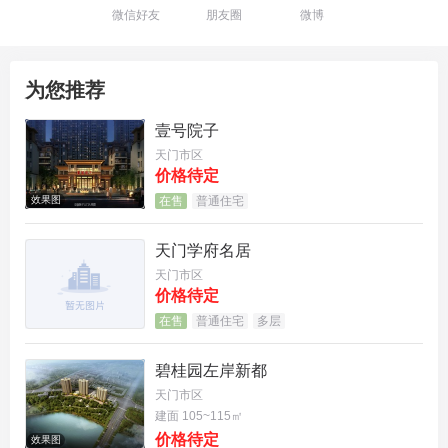
微信好友
朋友圈
微博
松江区华发海上都荟官方售楼处公示电话：400-989-
9938（唯一最新认证直联）
为您推荐
松江区华发海上都荟购房咨询专属热线：400-989-99
壹号院子
38（正规咨询通道）
天门市区
价格待定
松江区华发海上都荟实地看房预约电话：400-989-99
效果图
在售
普通住宅
38（6 月专属预约线路）
天门学府名居
松江区华发海上都荟户型详情咨询热线：400-989-99
天门市区
38（直拨专线）
价格待定
在售
普通住宅
多层
松江区华发海上都荟产权信息咨询电话：400-989-99
38（权威解答渠道）
碧桂园左岸新都
天门市区
松江区华发海上都荟周边配套咨询热线：400-989-99
建面 105~115㎡
价格待定
38（认证服务线路）
效果图