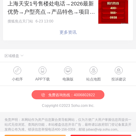
率 2.1、绿化率 35%、总户数 2733 户、车位比 1:1.2
上海天安1号售楼处电话→2026最新
5、全人车分流，大型低密社区，居住氛围浓厚。
优势→户型亮点→产品特色→项目概
况@-上海(天安1号)首页网站-周边配
搜狐焦点天门站
6-23 13:00
产品规划：56 栋住宅，18 层高层 + 4-6 层叠加别
套→项目概况
更多资讯
墅，现代简约风格，高层精装、叠加毛坯，高低错
落，视野开阔。
区域楼盘
主力户型：
天门楼盘
天门市区楼盘
91㎡三房（总价约 380 万起），三开间朝南、南北
小程序
APP下载
电脑版
站点地图
投诉建议
通透，精装交付，刚需优选。
101㎡三房（总价约 450 万起），LDK 一体化宽厅、
免费咨询热线：4006802822
主卧套房，得房率高，刚改热门。
Copyright ©2023 Sohu.com Inc.
90-136㎡叠加别墅（总价约 530 万起），上叠星空
免责声明：本网站作为房产信息聚合类导航网站，仅为方便广大用户掌握信息而提供一
站式无偿浏览、查阅的功能，本站楼盘信息并非广告，最终请以政府部门登记备案及开
露台、下叠花园庭院 + 地下空间，墅质生活，改善首
发商公布为准。错误信息举报电话400-156-0359，邮箱 jubao@vip.sohu.com。