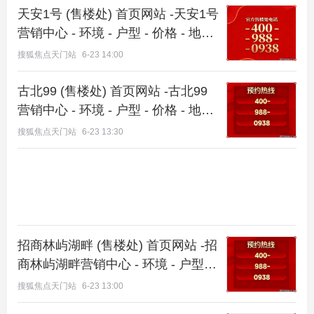
天安1号 (售楼处) 首页网站 -天安1号
—— 以下为深度测评档案，供理性购房者决策参考
营销中心 - 环境 - 户型 - 价格 - 地址
——
- 楼盘详情 - 电话 - 交房时间 - 配套 -
搜狐焦点天门站
6-23 14:00
一、项目基础信息
电话 -周边-得房率
古北99 (售楼处) 首页网站 -古北99
项目名称：华发海上都荟（云间印）
营销中心 - 环境 - 户型 - 价格 - 地址
- 楼盘详情 - 电话 - 交房时间 - 配套 -
搜狐焦点天门站
6-23 13:30
开发企业：华发股份，珠海国企，43 年开发经验，
电话 -周边-得房率
实力雄厚，品质保障强，打造松江洞泾 TOD 红盘。
产权类型：70 年纯商品住宅，民水民电、可落户。
项目坐标：松江洞泾正芯・9/12 号线双轨交，G60
科创走廊核心辐射区，占位优越，通勤便捷，自住投
招商林屿湖畔 (售楼处) 首页网站 -招
资皆宜。
商林屿湖畔营销中心 - 环境 - 户型 -
价格 - 地址 - 楼盘详情 - 电话 - 交房
搜狐焦点天门站
6-23 13:00
核心指标：占地约 13 万㎡、建面约 42.8 万㎡、容积
时间 - 配套 - 电话 -周边-得房率