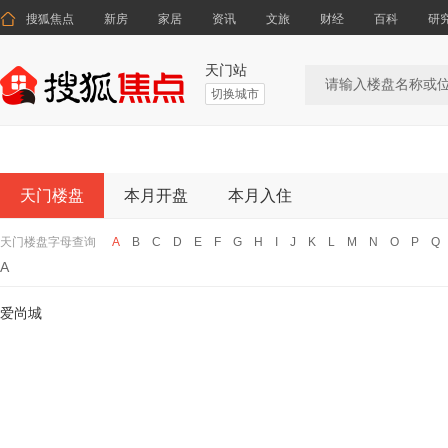

搜狐焦点
新房
家居
资讯
文旅
财经
百科
研
天门站
切换城市
天门楼盘
本月开盘
本月入住
天门楼盘字母查询
A
B
C
D
E
F
G
H
I
J
K
L
M
N
O
P
Q
A
爱尚城