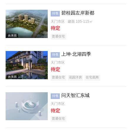
碧桂园左岸新都
待售
天门市区
建面 105-115㎡
待定
普通住宅
上坤·北湖四季
待售
天门市区
待定
普通住宅
花园洋房
住宅底商
问天智汇东城
待售
天门市区
待定
普通住宅