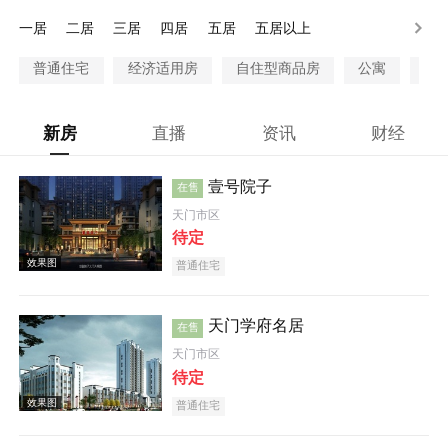
100万以上
一居
二居
三居
四居
五居
五居以上
普通住宅
经济适用房
自住型商品房
公寓
别
新房
直播
资讯
财经
壹号院子
在售
天门市区
待定
普通住宅
天门学府名居
在售
天门市区
待定
普通住宅