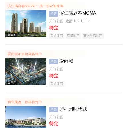
滨江满庭春MOMA 一房一价欢迎来询
滨江满庭春MOMA
待售
效果图
天门市区
建面 102-136㎡
待定
普通住宅
江景地产
宜居生态地产
爱尚城项目前期咨询中
爱尚城
待售
效果图
天门市区
待定
普通住宅
待售楼盘，价格待定中
碧桂园时代城
待售
天门市区
效果图
待定