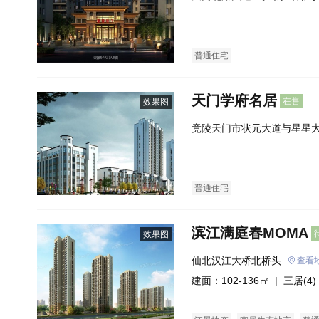
处）
普通住宅
天门学府名居
在售
效果图
竟陵天门市状元大道与星星
中学北侧）
普通住宅
滨江满庭春MOMA
效果图
仙北汉江大桥北桥头
查看
建面：102-136㎡ |
三居(4)