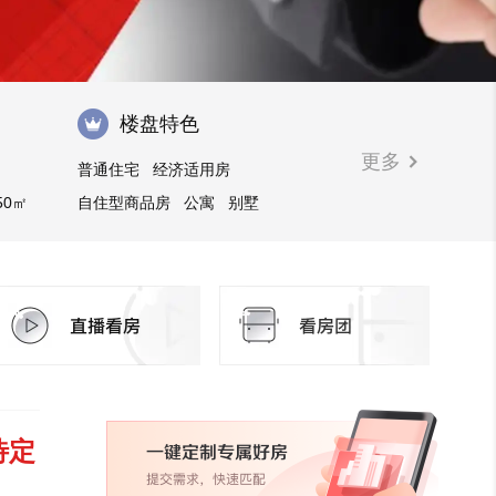
楼盘特色
更多
普通住宅
经济适用房
50㎡
自住型商品房
公寓
别墅
商业街商铺
廉租房
住宅底商
待定