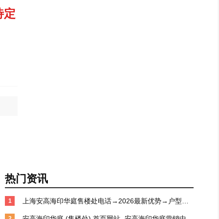
待定
热门资讯
上海安高海印华庭售楼处电话→2026最新优势→户型亮
1
点→产品特色→项目概况@-上海（安高海印华庭）首页
安高海印华庭 (售楼处) 首页网站 -安高海印华庭营销中心 
2