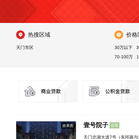
热搜区域
价格
天门市区
30万以下
3
70-100万
壹号院子
在售
效果图
天门北湖大道7号（东环路与