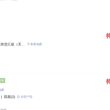
大街交汇处（天门
查看地图
待售
地图
| 四居(2)
全部户型