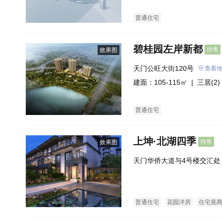
普通住宅
碧桂园左岸新都
待售
效果图
天门公旺大街120号
查看
建面：105-115㎡ |
三居(2)
普通住宅
上坤·北湖四季
待售
效果图
天门华侨大道与4号楼交汇处
普通住宅
花园洋房
住宅底