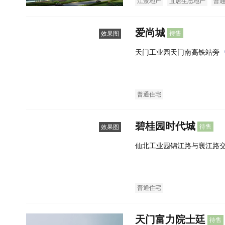
江景地产
宜居生态地产
普
爱尚城
待售
效果图
天门工业园天门南高铁站旁
普通住宅
碧桂园时代城
待售
效果图
仙北工业园锦江路与襄江路
普通住宅
天门富力院士廷
待售