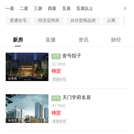
100万以上
一居
二居
三居
四居
五居
五居以上
普通住宅
经济适用房
自住型商品房
公寓
别
新房
直播
资讯
财经
壹号院子
在售
天门市区
待定
普通住宅
天门学府名居
在售
天门市区
待定
普通住宅