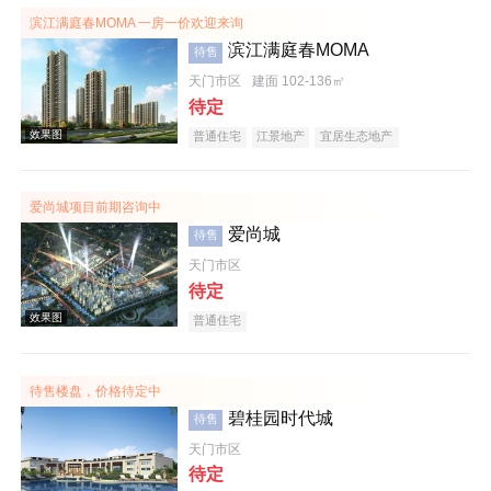
滨江满庭春MOMA 一房一价欢迎来询
滨江满庭春MOMA
待售
效果图
天门市区
建面 102-136㎡
待定
普通住宅
江景地产
宜居生态地产
爱尚城项目前期咨询中
爱尚城
待售
效果图
天门市区
待定
普通住宅
待售楼盘，价格待定中
碧桂园时代城
待售
天门市区
效果图
待定