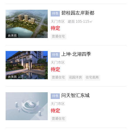
碧桂园左岸新都
待售
天门市区
建面 105-115㎡
待定
普通住宅
上坤·北湖四季
待售
天门市区
待定
普通住宅
花园洋房
住宅底商
问天智汇东城
待售
天门市区
待定
普通住宅