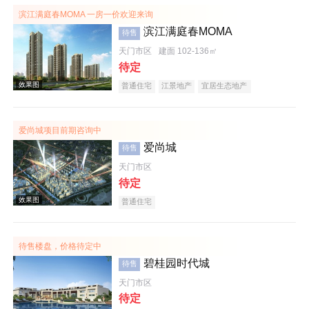
滨江满庭春MOMA 一房一价欢迎来询
滨江满庭春MOMA
待售
效果图
天门市区
建面 102-136㎡
待定
普通住宅
江景地产
宜居生态地产
爱尚城项目前期咨询中
爱尚城
待售
效果图
天门市区
待定
普通住宅
待售楼盘，价格待定中
碧桂园时代城
待售
天门市区
效果图
待定