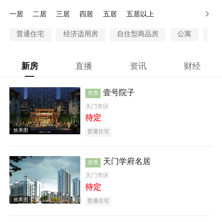
100万以上
一居
二居
三居
四居
五居
五居以上
普通住宅
经济适用房
自住型商品房
公寓
别
新房
直播
资讯
财经
壹号院子
在售
天门市区
待定
普通住宅
天门学府名居
在售
天门市区
待定
普通住宅