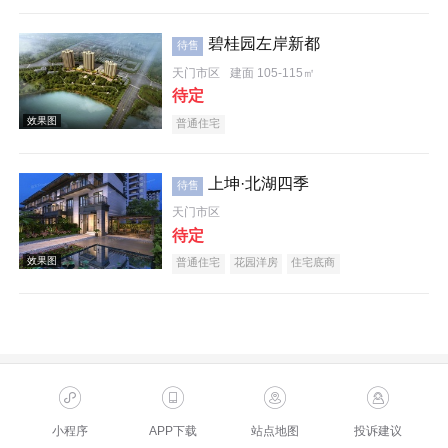
碧桂园左岸新都
待售
天门市区
建面 105-115㎡
待定
普通住宅
上坤·北湖四季
待售
天门市区
待定
普通住宅
花园洋房
住宅底商
小程序
APP下载
站点地图
投诉建议