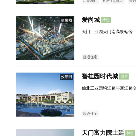
江景地产
宜居生态地产
普
爱尚城
待售
效果图
天门工业园天门南高铁站旁
普通住宅
碧桂园时代城
待售
效果图
仙北工业园锦江路与襄江路
普通住宅
天门富力院士廷
待售