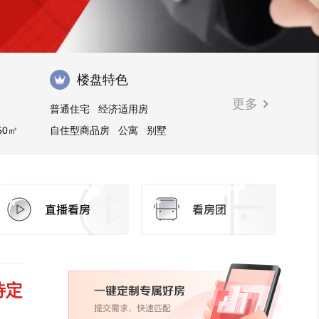
楼盘特色
更多
普通住宅
经济适用房
50㎡
自住型商品房
公寓
别墅
商业街商铺
廉租房
住宅底商
待定