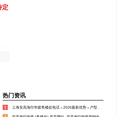
待定
热门资讯
上海安高海印华庭售楼处电话→2026最新优势→户型亮
1
点→产品特色→项目概况@-上海（安高海印华庭）首页
安高海印华庭 (售楼处) 首页网站 -安高海印华庭营销中心 
2