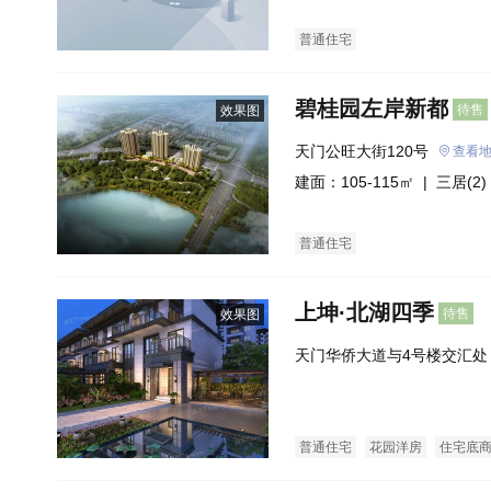
普通住宅
碧桂园左岸新都
待售
效果图
天门公旺大街120号
查看
建面：105-115㎡ |
三居(2)
普通住宅
上坤·北湖四季
待售
效果图
天门华侨大道与4号楼交汇处
普通住宅
花园洋房
住宅底