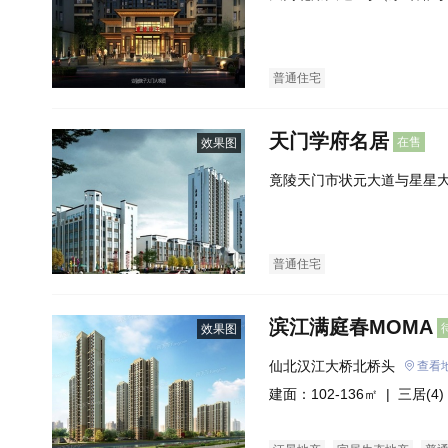
处）
普通住宅
天门学府名居
在售
效果图
竟陵天门市状元大道与星星
中学北侧）
普通住宅
滨江满庭春MOMA
效果图
仙北汉江大桥北桥头
查看
建面：102-136㎡ |
三居(4)