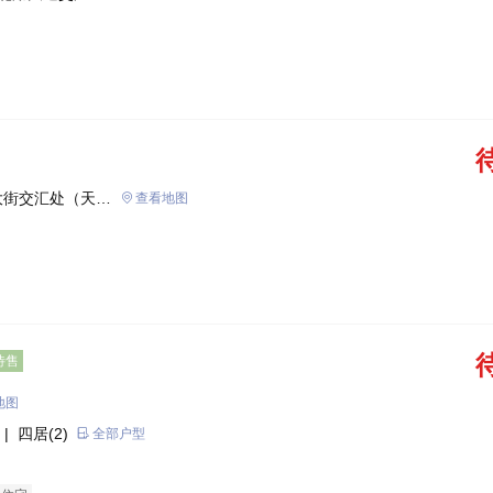
大街交汇处（天门
查看地图
待售
地图
| 四居(2)
全部户型