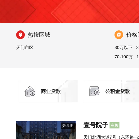
热搜区域
价格
天门市区
30万以下
3
70-100万
壹号院子
在售
效果图
天门北湖大道7号（东环路与