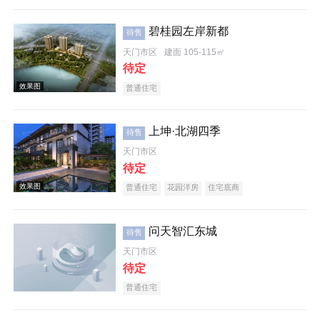
碧桂园左岸新都
待售
天门市区
建面 105-115㎡
待定
普通住宅
上坤·北湖四季
待售
天门市区
待定
普通住宅
花园洋房
住宅底商
问天智汇东城
待售
天门市区
待定
普通住宅