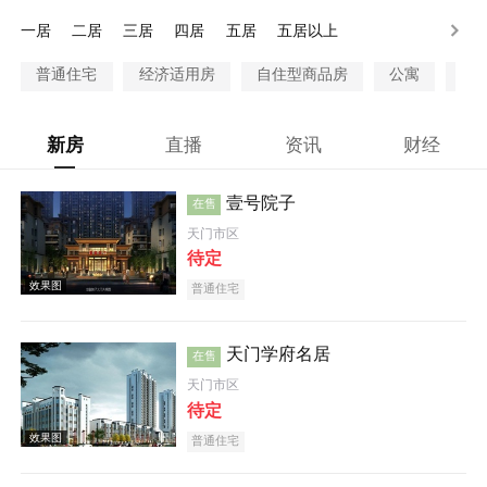
100万以上
一居
二居
三居
四居
五居
五居以上
普通住宅
经济适用房
自住型商品房
公寓
别
新房
直播
资讯
财经
壹号院子
在售
天门市区
待定
普通住宅
天门学府名居
在售
天门市区
待定
普通住宅