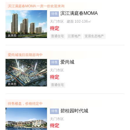
滨江满庭春MOMA 一房一价欢迎来询
滨江满庭春MOMA
待售
效果图
天门市区
建面 102-136㎡
待定
普通住宅
江景地产
宜居生态地产
爱尚城项目前期咨询中
爱尚城
待售
效果图
天门市区
待定
普通住宅
待售楼盘，价格待定中
碧桂园时代城
待售
天门市区
效果图
待定